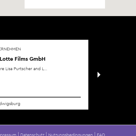
ERNEHMEN
eLotte Films GmbH
re Lisa Purtscher and L…
dwigsburg
mpressum
Datenschutz
Nutzungsbedingungen
FAQ