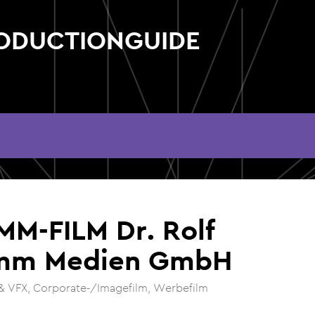
RODUCTIONGUIDE
MM-FILM Dr. Rolf
mm Medien GmbH
& VFX
Corporate-/Imagefilm
Werbefilm