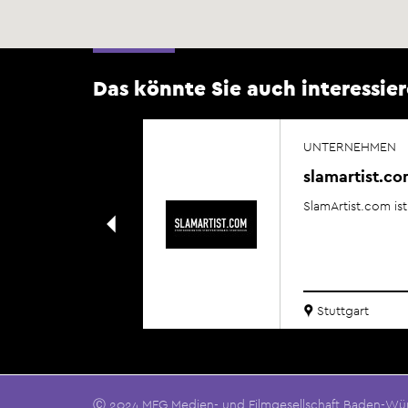
Das könnte Sie auch interessier
UNTERNEHMEN
slamartist.c
…
SlamArtist.com is
Stuttgart
Ⓒ 2024 MFG Medien- und Filmgesellschaft Baden-W