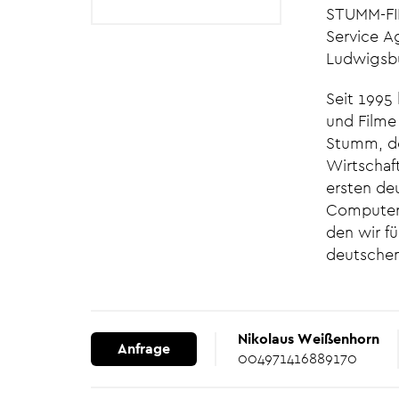
STUMM-FIL
Service A
Ludwigsb
Seit 1995
und Filme
Stumm, d
Wirtschaft
ersten de
Computeran
den wir fü
deutschen
Nikolaus Weißenhorn
Anfrage
004971416889170