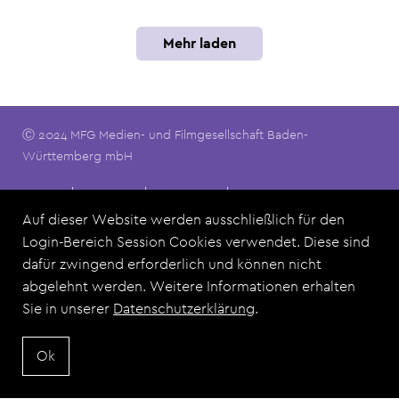
Mehr laden
Ⓒ 2024 MFG Medien- und Filmgesellschaft Baden-
Württemberg mbH
Footermenu
Kontakt
Impressum
Datenschutz
Nutzungsbedingungen
FAQ
Auf dieser Website werden ausschließlich für den
Login-Bereich Session Cookies verwendet. Diese sind
dafür zwingend erforderlich und können nicht
Dieses Angebot ist eine Zusammenarbeit der MFG Medien-
abgelehnt werden. Weitere Informationen erhalten
und Filmgesellschaft Baden-Württemberg mbH und allen Film
Sie in unserer
Datenschutzerklärung
.
Commissions aus Baden-Württemberg.
Ok