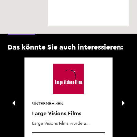
Das könnte Sie auch interessieren:
UNTERNEHMEN
UN
Large Visions Films
Gr
Large Visions Films wurde 2…
Gre