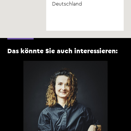
Deutschland
Das könnte Sie auch interessieren:
FR
Ro
Seit
frei
H