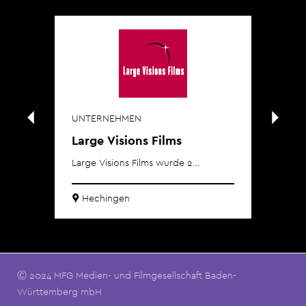
UNTERNEHMEN
UN
Large Visions Films
Gr
Large Visions Films wurde 2…
Gre
Hechingen
R
Ⓒ 2024 MFG Medien- und Filmgesellschaft Baden-
Württemberg mbH