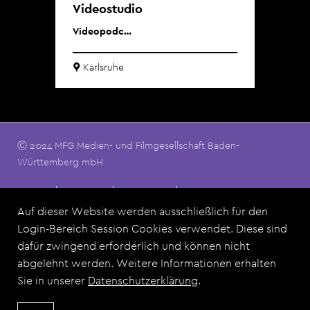
Videostudio
ob
Videopodc…
H
obe
Karlsruhe
W
Ⓒ 2024 MFG Medien- und Filmgesellschaft Baden-
Württemberg mbH
Footermenu
Kontakt
Impressum
Datenschutz
Nutzungsbedingungen
FAQ
Auf dieser Website werden ausschließlich für den
Login-Bereich Session Cookies verwendet. Diese sind
dafür zwingend erforderlich und können nicht
Dieses Angebot ist eine Zusammenarbeit der MFG Medien-
abgelehnt werden. Weitere Informationen erhalten
und Filmgesellschaft Baden-Württemberg mbH und allen Film
Sie in unserer
Datenschutzerklärung
.
Commissions aus Baden-Württemberg.