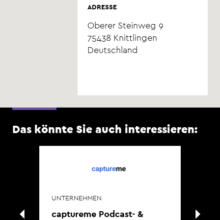
ADRESSE
Oberer Steinweg 9
75438
Knittlingen
Deutschland
Das könnte Sie auch interessieren:
UNTERNEHMEN
captureme Podcast- &
UN