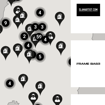
4
9
3
3
2
59
4
4
4
5
7
4