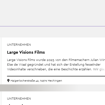
UNTERNEHMEN
Large Visions Films
Large Visions Films wurde 2025 von den Filmemachern Julian Wi
Else de Waal gegründet und hat sich der Erstellung fesselnder
Videoinhalte verschrieben, die eine Geschichte erzählen. Wir gla
dass jedes Bild ein wirkungsvolles Mittel ist, um authentische Ge
anzuregen und Raum für Geschichten zu schaffen, die es verdien
Haigerlocherstraße 42, 72379 Hechingen
gesehen und gehört zu werden.Wir sind auf Dokumentarfilme u
Werbefilme spezialisiert, aber unsere Leidenschaft für
dasGeschichtenerzählen überträgt sich auch auf fiktionale Filme.
nun die letzten Tage einer beliebten lokalen Kneipe festhalten, di
UNTERNEHMEN
komplexe Geschichte einer Familie ergründen oder die wichtige 