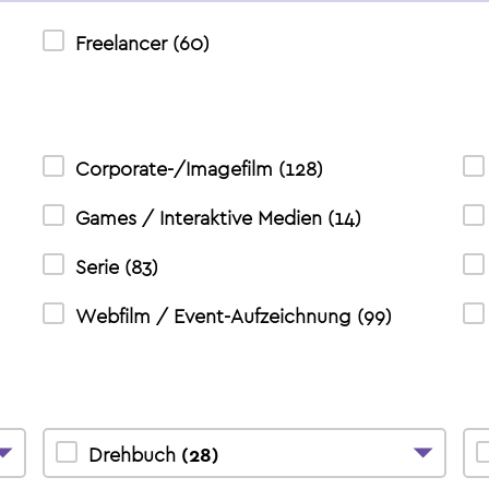
Freelancer
(
60
)
Corporate-/Imagefilm
(
128
)
Games / Interaktive Medien
(
14
)
Serie
(
83
)
Webfilm / Event-Aufzeichnung
(
99
)
Drehbuch
(
28
)