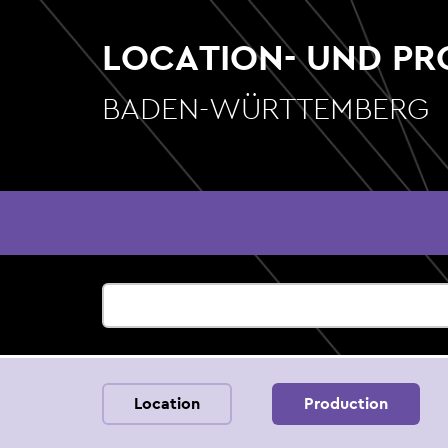
Direkt
zum
LOCATION- UND P
Inhalt
BADEN-WÜRTTEMBERG
Hauptnavigation
Location
Production