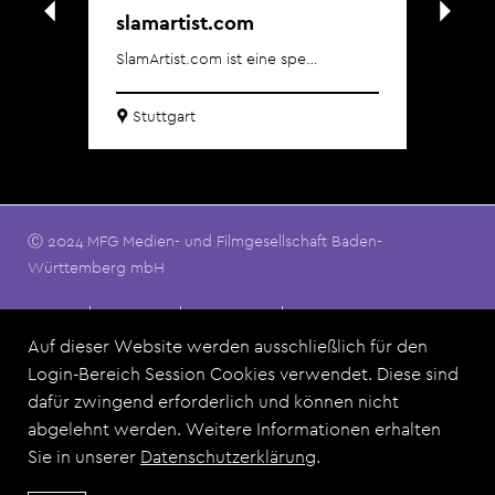
slamartist.com
UN
SlamArtist.com ist eine spe…
Li
We 
Stuttgart
L
Ⓒ 2024 MFG Medien- und Filmgesellschaft Baden-
Württemberg mbH
Footermenu
Kontakt
Impressum
Datenschutz
Nutzungsbedingungen
FAQ
Auf dieser Website werden ausschließlich für den
Login-Bereich Session Cookies verwendet. Diese sind
dafür zwingend erforderlich und können nicht
Dieses Angebot ist eine Zusammenarbeit der MFG Medien-
abgelehnt werden. Weitere Informationen erhalten
und Filmgesellschaft Baden-Württemberg mbH und allen Film
Sie in unserer
Datenschutzerklärung
.
Commissions aus Baden-Württemberg.