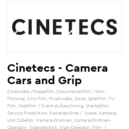
Cinetecs - Camera
Cars and Grip
Corporate-/Imagefilm
Dokumentarfilm / Non-
Fiktional
Kino-Film
Musikvideo
Serie
Spielfilm
TV-
Film
Webfilm / Event-Aufzeichnung
Werbefilm
Service Produktion
Kamerabühne / -kräne
Kameras
und Zubehör
Kamera-Drohnen
Kamera-Drohnen-
Operator
Videotechnik
Kran-Operator
Film- /