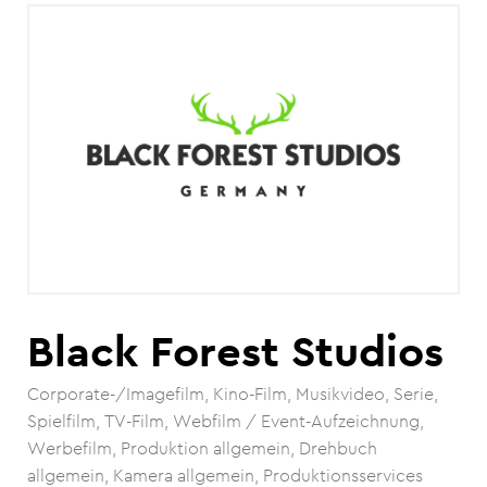
Black Forest Studios
Corporate-/Imagefilm
Kino-Film
Musikvideo
Serie
Spielfilm
TV-Film
Webfilm / Event-Aufzeichnung
Werbefilm
Produktion allgemein
Drehbuch
allgemein
Kamera allgemein
Produktionsservices