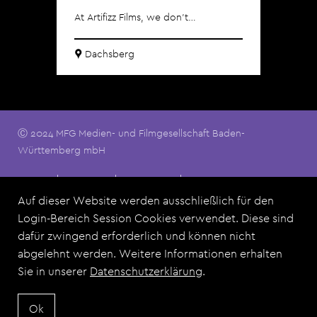
na
At Artifizz Films, we don’t…
naet
Dachsberg
G
Ⓒ 2024 MFG Medien- und Filmgesellschaft Baden-
Württemberg mbH
Footermenu
Kontakt
Impressum
Datenschutz
Nutzungsbedingungen
FAQ
Auf dieser Website werden ausschließlich für den
Login-Bereich Session Cookies verwendet. Diese sind
dafür zwingend erforderlich und können nicht
Dieses Angebot ist eine Zusammenarbeit der MFG Medien-
abgelehnt werden. Weitere Informationen erhalten
und Filmgesellschaft Baden-Württemberg mbH und allen Film
Sie in unserer
Datenschutzerklärung
.
Commissions aus Baden-Württemberg.
Ok