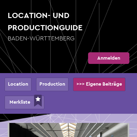
Direkt
zum
LOCATION- UND
Inhalt
PRODUCTIONGUIDE
BADEN-WÜRTTEMBERG
Anmelden
Hauptnavigation
Location
Production
>>> Eigene Beiträge
Merkliste