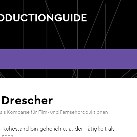
RODUCTIONGUIDE
 Drescher
e als Komparse für Film- und Fernsehproduktionen
m Ruhestand bin gehe ich u. a. der Tätigkeit als
 nach.