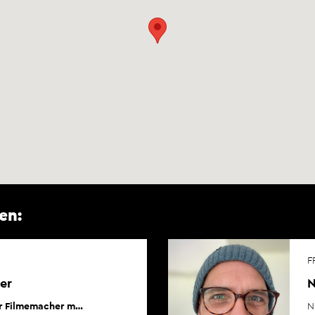
en:
F
er
N
er Filmemacher m…
N