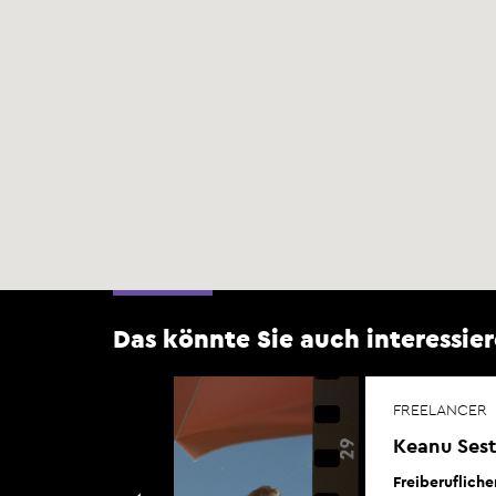
Das könnte Sie auch interessier
FREELANCER
Keanu Sest
, direkt bei
Freiberuflich