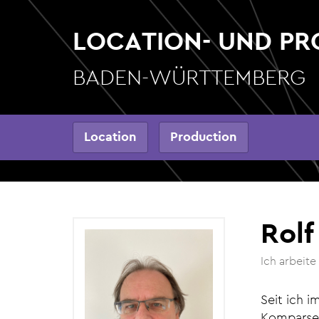
Direkt
zum
LOCATION- UND P
Inhalt
BADEN-WÜRTTEMBERG
Hauptnavigation
Location
Production
Rolf
Ich arbeit
Seit ich i
Komparse