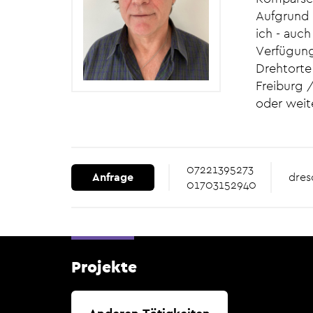
Aufgrund 
ich - auch
Verfügun
Drehtorte
Freiburg 
oder weit
07221395273
Anfrage
dres
01703152940
Projekte