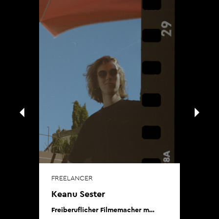
FREELANCER
FR
Keanu Sester
Ni
er
Freiberuflicher Filmemacher m…
Nie