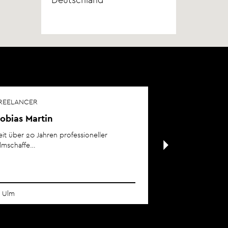
REELANCER
obias Martin
eit über 20 Jahren professioneller
ilmschaffe…
Ulm