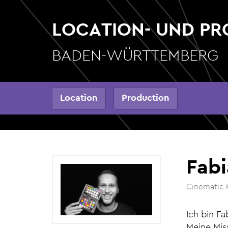
Direkt
zum
LOCATION- UND P
Inhalt
BADEN-WÜRTTEMBERG
Hauptnavigation
Location
Production
Fabi
Cinematic 
Ich bin F
Meine Mi