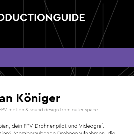
RODUCTIONGUIDE
an Königer
FPV motion & sound design from outer space
abian, dein FPV-Drohnenpilot und Videograf.
ssion? Atemberaubende Drohnenaufnahmen, die