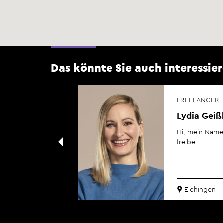
Das könnte Sie auch interessier
FREELANCER
Lydia Geiß
9, Filmstudium
Hi, mein Name i
freibe…
Elchingen