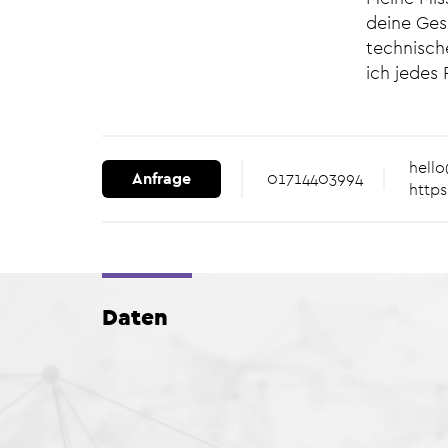
deine Ges
technisch
ich jedes 
hell
Anfrage
01714403994
https
Daten