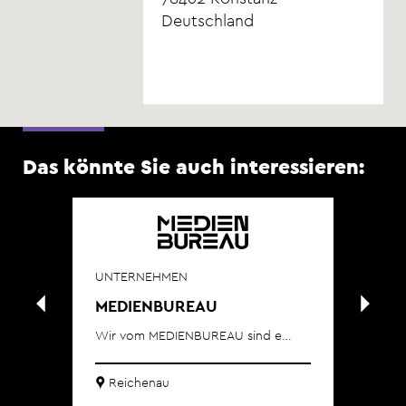
Deutschland
Das könnte Sie auch interessieren:
UNTERNEHMEN
ee
MEDIENBUREAU
UN
Wir vom MEDIENBUREAU sind e…
Ne
Reichenau
Wir