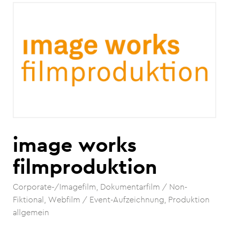
image works
filmproduktion
Corporate-/Imagefilm
Dokumentarfilm / Non-
Fiktional
Webfilm / Event-Aufzeichnung
Produktion
allgemein