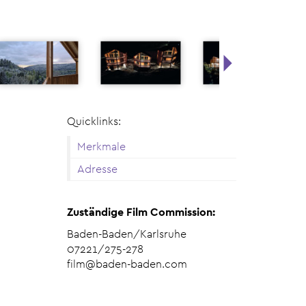
Schwarz
© Vihara F
Quicklinks:
Merkmale
Adresse
Zuständige Film Commission:
Baden-Baden/Karlsruhe
07221/275-278
film@baden-baden.com