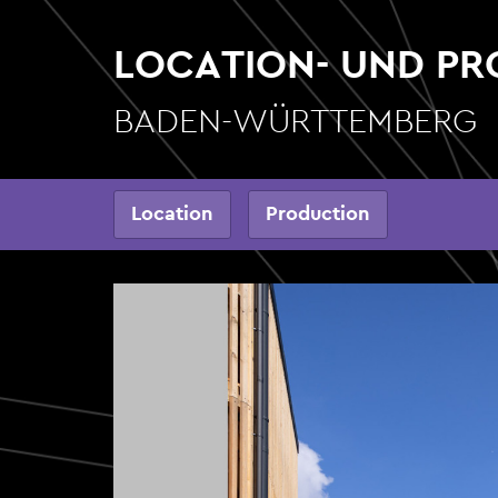
Direkt
zum
LOCATION- UND P
Inhalt
BADEN-WÜRTTEMBERG
Hauptnavigation
Location
Production