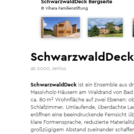
SchwarzwaldDeck Bergseite
© Vihara Familienstiftung
SchwarzwaldDeck
ab 2000
zeitlos
SchwarzwaldDeck
ist ein Ensemble aus dr
Massivholz-Häusern am Waldrand von Bad H
ca. 80 m² Wohnfläche auf zwei Ebenen: o
Schlafzimmer. Umlaufende, überdachte La
eröffnen eine beeindruckende Fernsicht üb
klare Formensprache, reduzierte Materialit
großzügigem Abstand zueinander schaffen 