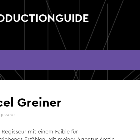
RODUCTIONGUIDE
el Greiner
gisseur
 Regisseur mit einem Faible für
triebenes Erzählen. Mit meiner Agentur Arctic