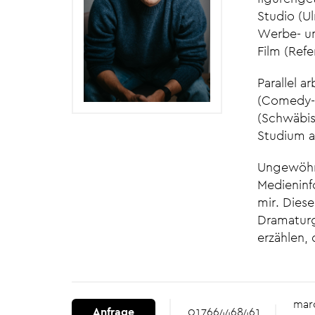
Studio (U
Werbe- un
Film (Ref
Parallel a
(Comedy-D
(Schwäbi
Studium a
Ungewöhn
Medieninf
mir. Dies
Dramaturg
erzählen,
mar
Anfrage
017664468461