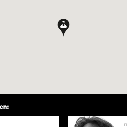
en:
F