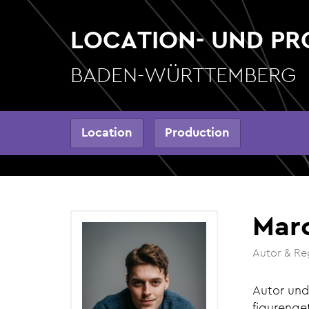
Direkt
zum
LOCATION- UND P
Inhalt
BADEN-WÜRTTEMBERG
Hauptnavigation
Location
Production
Marc
Autor & Re
Autor und
figurenge