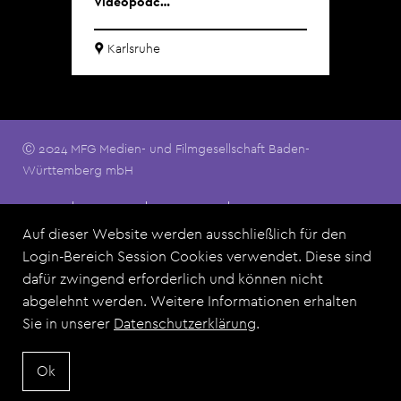
Videopodc…
H
obe
Karlsruhe
W
Ⓒ 2024 MFG Medien- und Filmgesellschaft Baden-
Württemberg mbH
Footermenu
Kontakt
Impressum
Datenschutz
Nutzungsbedingungen
FAQ
Auf dieser Website werden ausschließlich für den
Login-Bereich Session Cookies verwendet. Diese sind
dafür zwingend erforderlich und können nicht
Dieses Angebot ist eine Zusammenarbeit der MFG Medien-
abgelehnt werden. Weitere Informationen erhalten
und Filmgesellschaft Baden-Württemberg mbH und allen Film
Sie in unserer
Datenschutzerklärung
.
Commissions aus Baden-Württemberg.
Ok